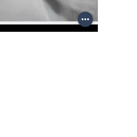
ИНФОРМАЦИЯ ЗА
КОНТАКТ
УЛ. ЕТНИКИС АНТИСТАСЕОС № 49
АМПЕЛОКИПИ
СОЛУН
П.К. 56123
ТЕЛ.
+31 2310725300
ФАКС
+31 2310725301
Email:
info@xafistextiles.gr
Thessaloniki, Ampelokipi, Greece
РАБОТНО ВРЕМЕ
S