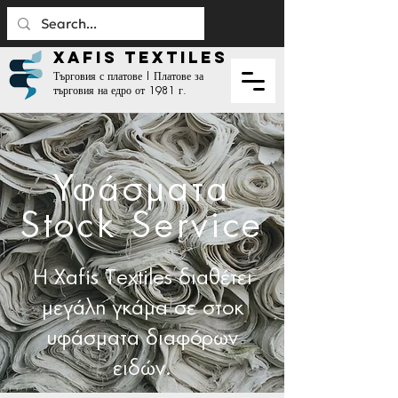
XAFIS TEXTILES
Търговия с платове | Платове за
търговия на едро от 1981 г.
Υφάσματα
Stock Service
Η Xafis Textiles διαθέτει
μεγάλη γκάμα σε στοκ
υφάσματα διαφόρων
ειδών.