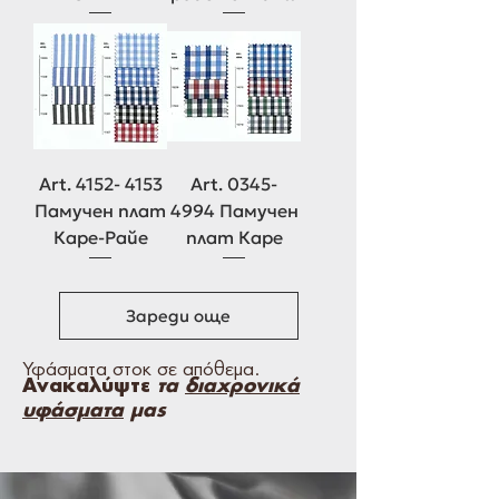
Art. 4152- 4153
Art. 0345-
Памучен плат
4994 Памучен
Каре-Райе
плат Каре
Зареди още
Υφάσματα στοκ σε απόθεμα.
Ανακαλύψτε
τα
διαχρονικά
υφάσματα
μας