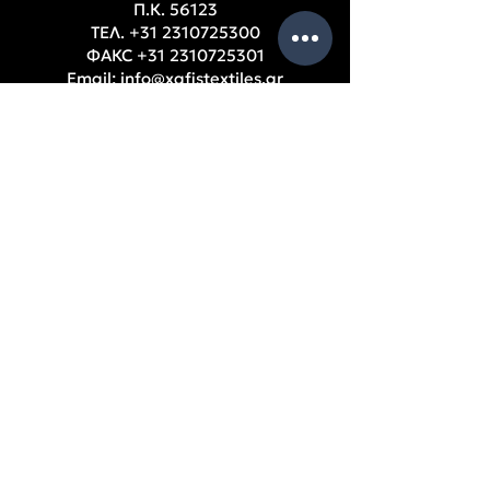
П.К. 56123
ТЕЛ.
+31 2310725300
ФАКС
+31 2310725301
Email:
info@xafistextiles.gr
Thessaloniki, Ampelokipi, Greece
РАБОТНО ВРЕМЕ
S
Понеделник – Петък: 9:00 – 17:00 ч.
ПОМОЩ
Фирмени данни
Счетоводни баланси
Съдружници
Политика за поверителност