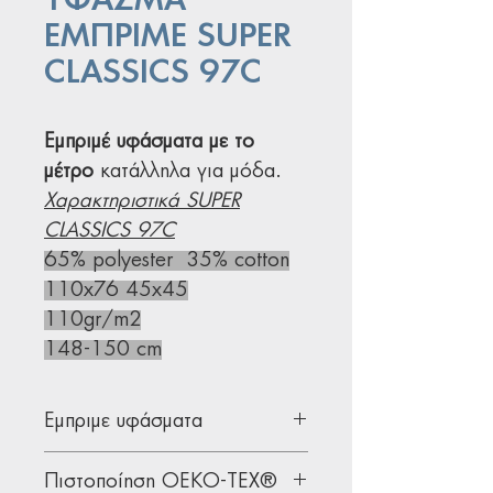
ΥΦΑΣΜΑ
ΕΜΠΡΙΜΕ SUPER
CLASSICS 97C
Εμπριμέ υφάσματα με το
μέτρο
κατάλληλα για μόδα.
Χαρακτηριστικά SUPER
CLASSICS 97C
65% polyester 35% cotton
110x76 45x45
110gr/m2
148-150 cm
Εμπριμε υφάσματα
Υφάσματα με σχέδια κατάλληλα
Πιστοποίηση OEKO-TEX®