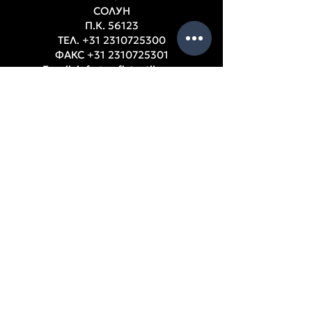
СОЛУН
П.К. 56123
ТЕЛ.
+31 2310725300
ФАКС
+31 2310725301
Email:
info@xafistextiles.gr
Thessaloniki, Ampelokipi, Greece
РАБОТНО ВРЕМЕ
S
Понеделник – Петък: 9:00 – 17:00 ч.
ПОМОЩ
Фирмени данни
Счетоводни баланси
Съдружници
Политика за поверителност