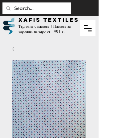
XAFIS TEXTILES
Търговия с платове | Платове за
търговия на едро от 1981 г.