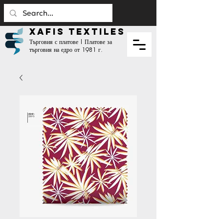
XAFIS TEXTILES
Търговия с платове | Платове за
търговия на едро от 1981 г.