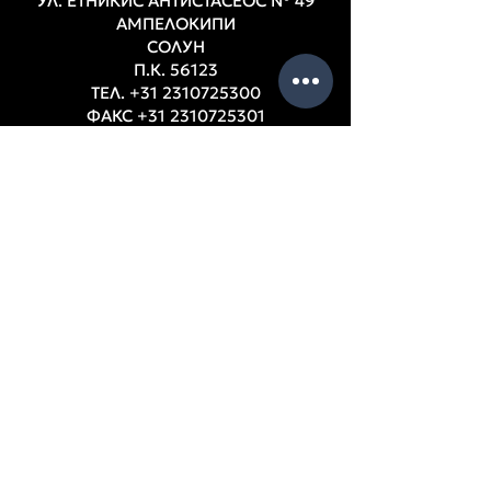
УЛ. ЕТНИКИС АНТИСТАСЕОС № 49
АМПЕЛОКИПИ
СОЛУН
П.К. 56123
ТЕЛ.
+31 2310725300
ФАКС
+31 2310725301
Email:
info@xafistextiles.gr
Thessaloniki, Ampelokipi, Greece
РАБОТНО ВРЕМЕ
S
Понеделник – Петък: 9:00 – 17:00 ч.
ПОМОЩ
Фирмени данни
Счетоводни баланси
Съдружници