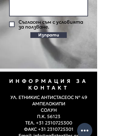
Съгласен съм с условията
за ползване.
Изпрати
ИНФОРМАЦИЯ ЗА
КОНТАКТ
УЛ. ЕТНИКИС АНТИСТАСЕОС № 49
АМПЕЛОКИПИ
СОЛУН
П.К. 56123
ТЕЛ.
+31 2310725300
ФАКС
+31 2310725301
Email:
info@xafistextiles.gr