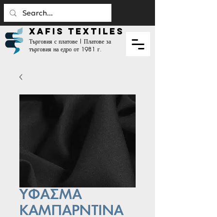
XAFIS TEXTILES
Търговия с платове | Платове за
търговия на едро от 1981 г.
ΥΦΑΣΜΑ
ΚΑΜΠΑΡΝΤΙΝΑ