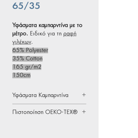
65/35
Υφάσματα καμπαρντίνα με το
μέτρο.
Ειδικό για τη
ραφή
γιλέκων
.
65% Polyester
35% Cotton
165 gr/m2
150cm
Υφάσματα Καμπαρντίνα
Ύφασμα κατάλληλο για
Πιστοποίηση OEKO-TEX®
παντελόνια και γιλέκα.
Δείτε τα πιο διαχρονικά σχέδια
Όλα μας τα υφάσματα διαθέτουν
σε
ποπλίνες - καμπαρντίνες
για
την παγκοσμίως αναγνωρισμένη