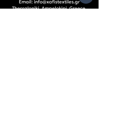
Email:
info@xafistextiles.gr
Thessaloniki, Ampelokipi, Greece
РАБОТНО ВРЕМЕ
S
Понеделник – Петък: 9:00 – 17:00 ч.
ПОМОЩ
Фирмени данни
Счетоводни баланси
Съдружници
Политика за поверителност