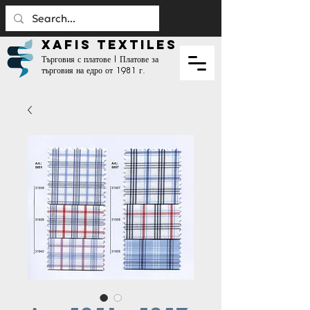
XAFIS TEXTILES
Търговия с платове | Платове за
търговия на едро от 1981 г.