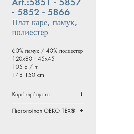
Art.:5851 - 5857
- 5852 - 5866
Плат каре, памук,
полиестер
60% памук / 40% полиестер
120x80 - 45x45
105 g / m
148-150 cm
Καρό υφάσματα
Υφάσματα ένδυσης ιδανικά για
Πιστοποίηση OEKO-TEX®
πουκάμισα, φορέματα και
φούστες.
Όλα μας τα υφάσματα διαθέτουν
Μη ξεχάσετε και τις κλασσικές
την παγκοσμίως αναγνωρισμένη