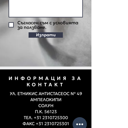
Съгласен съм с условията
за ползване.
Изпрати
ИНФОРМАЦИЯ ЗА
КОНТАКТ
УЛ. ЕТНИКИС АНТИСТАСЕОС № 49
АМПЕЛОКИПИ
СОЛУН
П.К. 56123
ТЕЛ.
+31 2310725300
ФАКС
+31 2310725301