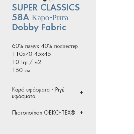
SUPER CLASSICS
58A Каро-Рига
Dobby Fabric
60% памук 40% полиестер
110x70 45x45
101гр / м2
150 см
Καρό υφάσματα - Ριγέ
υφάσματα
Υφάσματα ένδυσης ιδανικά για
Πιστοποίηση OEKO-TEX®
πουκάμισα, φορέματα και
φούστες.
Όλα μας τα υφάσματα διαθέτουν
Μη ξεχάσετε και τις κλασσικές
την παγκοσμίως αναγνωρισμένη