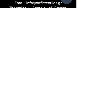
Email:
info@xafistextiles.gr
Thessaloniki, Ampelokipi, Greece
РАБОТНО ВРЕМЕ
S
Понеделник – Петък: 9:00 – 17:00 ч.
ПОМОЩ
Фирмени данни
Счетоводни баланси
Съдружници
Политика за поверителност