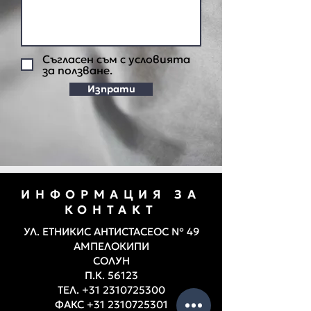
Съгласен съм с условията
за ползване.
Изпрати
ИНФОРМАЦИЯ ЗА
КОНТАКТ
УЛ. ЕТНИКИС АНТИСТАСЕОС № 49
АМПЕЛОКИПИ
СОЛУН
П.К. 56123
ТЕЛ.
+31 2310725300
ФАКС
+31 2310725301