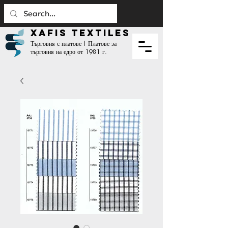
XAFIS TEXTILES
Търговия с платове | Платове за
търговия на едро от 1981 г.