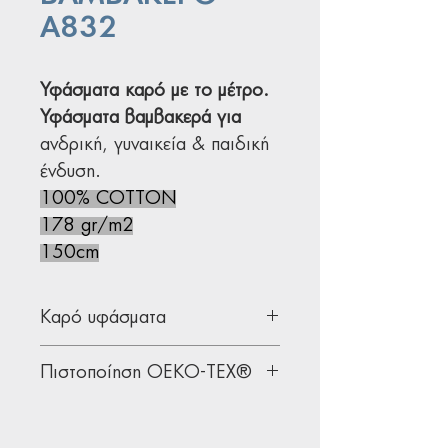
Α832
Υφάσματα καρό με το μέτρο.
Υφάσματα βαμβακερά για
ανδρική, γυναικεία & παιδική
ένδυση.
100% COTTON
178 gr/m2
150cm
Καρό υφάσματα
Υφάσματα ένδυσης ιδανικά για
Πιστοποίηση OEKO-TEX®
πουκάμισα, φορέματα και
φούστες.
Όλα μας τα υφάσματα διαθέτουν
Μη ξεχάσετε και τις κλασσικές
την παγκοσμίως αναγνωρισμένη