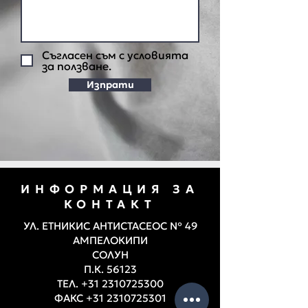
Съгласен съм с условията
за ползване.
Изпрати
ИНФОРМАЦИЯ ЗА
КОНТАКТ
УЛ. ЕТНИКИС АНТИСТАСЕОС № 49
АМПЕЛОКИПИ
СОЛУН
П.К. 56123
ТЕЛ.
+31 2310725300
ФАКС
+31 2310725301