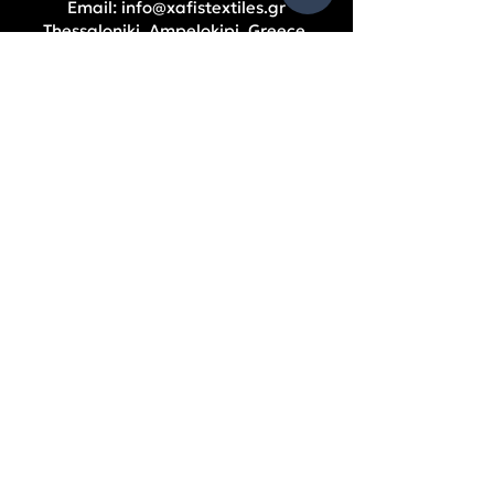
Email:
info@xafistextiles.gr
Thessaloniki, Ampelokipi, Greece
РАБОТНО ВРЕМЕ
S
Понеделник – Петък: 9:00 – 17:00 ч.
ПОМОЩ
Фирмени данни
Счетоводни баланси
Съдружници
Политика за поверителност