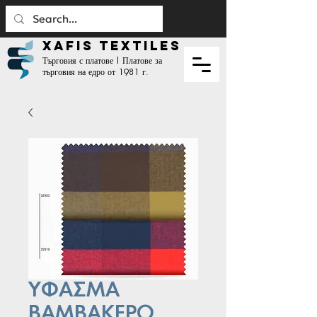
XAFIS TEXTILES
Търговия с платове | Платове за
търговия на едро от 1981 г.
ΥΦΑΣΜΑ
ΒΑΜΒΑΚΕΡΟ