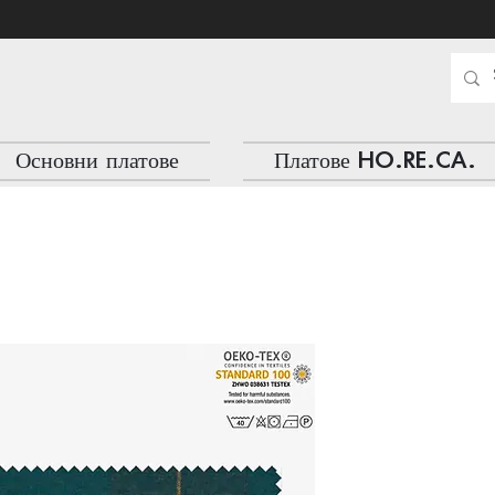
Основни платове
Платове HO.RE.CA.