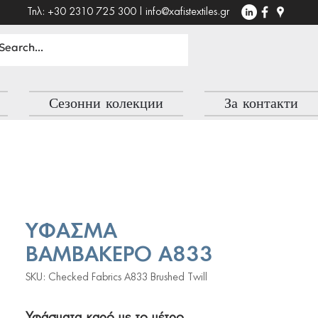
Τηλ: +30 2310 725 300 |
info@xafistextiles.gr
Сезонни колекции
За контакти
ΥΦΑΣΜΑ
ΒΑΜΒΑΚΕΡΟ A833
SKU: Checked Fabrics A833 Brushed Twill