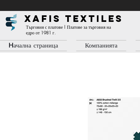
XAFIS TEXTILES
Търговия с платове | Платове за търговия на
едро от 1981 г.
Hачална страница
Компанията