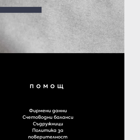
ПОМОЩ
Фирмени данни
Счетоводни баланси
Съдружници
Политика за
поверителност