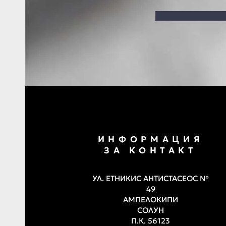
ИНФОРМАЦИЯ
ЗА КОНТАКТ
УЛ. ЕТНИКИС АНТИСТАСЕОС №
49
АМПЕЛОКИПИ
СОЛУН
П.К. 56123