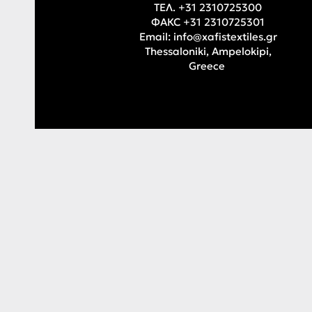
ТЕЛ. +31 2310725300
ФАКС +31 2310725301
Email:
info@xafistextiles.gr
Thessaloniki, Ampelokipi,
Greece