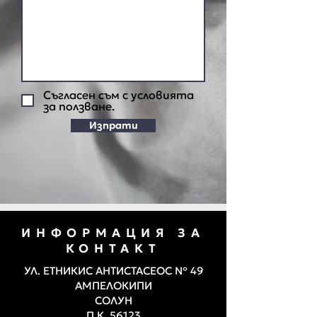
Съгласен съм с условията
за ползване.
Изпрати
ИНФОРМАЦИЯ ЗА
КОНТАКТ
УЛ. ЕТНИКИС АНТИСТАСЕОС № 49
АМПЕЛОКИПИ
СОЛУН
П.К. 56123