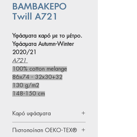
ΒΑΜΒΑΚΕΡΟ
Twill Α721
Υφάσματα καρό με το μέτρο.
Υφάσματα Autumn-Winter
2020/21
A721
100% cotton melange
86x74 - 32x30+32
130 g/m2
148-150 cm
Καρό υφάσματα
Υφάσματα καρό για ρούχα που
Πιστοποίηση OEKO-TEX®
ανταποκρίνονται στις επιτακτικές