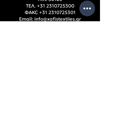
ТЕЛ.
+31 2310725300
ФАКС
+31 2310725301
Email:
info@xafistextiles.gr
Thessaloniki, Ampelokipi, Greece
РАБОТНО ВРЕМЕ
S
Понеделник – Петък: 9:00 – 17:00 ч.
ПОМОЩ
Фирмени данни
Счетоводни баланси
Съдружници
Политика за поверителност