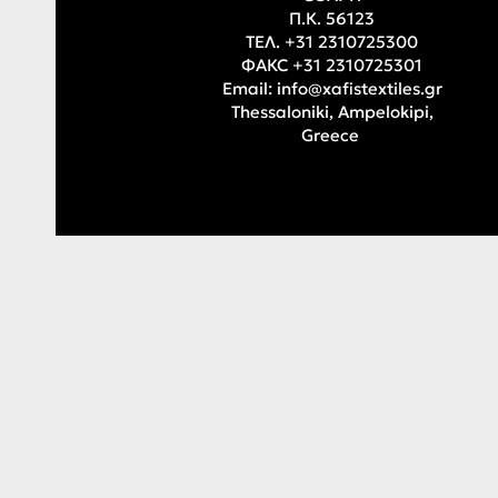
П.К. 56123
ТЕЛ. +31 2310725300
ФАКС +31 2310725301
Email:
info@xafistextiles.gr
Thessaloniki, Ampelokipi,
Greece