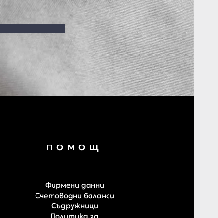
ПОМОЩ
Фирмени данни
Счетоводни баланси
Съдружници
Политика за