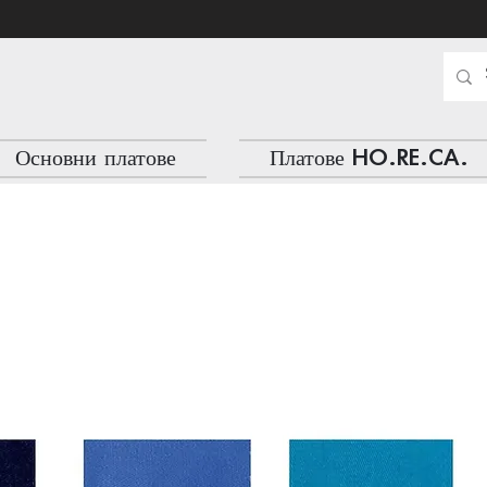
Основни платове
Платове HO.RE.CA.