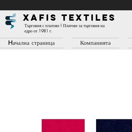
XAFIS TEXTILES
Търговия с платове | Платове за търговия на
едро от 1981 г.
Hачална страница
Компанията